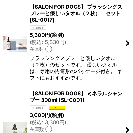
【SALON FOR DOGS】 ブラッシングス
プレーと優しいタオル（２枚） セット
並び順
:
[
SL-0017
]
絞り込む
5,300
円
(税別)
(
税込
:
5,830
円
)
在庫数 ◯
ブラッシングスプレーと優しいタオル
（２枚）のセットです。 優しいタオル
は、専用の円筒形のパッケージ付き。 ギ
フトにもおすすめです。
【SALON FOR DOGS】 ミネラルシャン
プー 300ml
[
SL-0001
]
3,000
円
(税別)
(
税込
:
3,300
円
)
在庫数 ◯