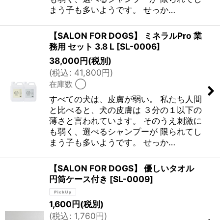
まう子も多いようです。 せっか…
【SALON FOR DOGS】 ミネラルPro 業
務用 セット 3.8 L
[
SL-0006
]
38,000
円
(税別)
(
税込
:
41,800
円
)
在庫数 ◯
すべての犬は、皮膚が弱い。 私たち人間
と比べると、犬の皮膚は ３分の１以下の
薄さと言われています。 そのうえ刺激に
も弱く、選べるシャンプーが 限られてし
まう子も多いようです。 せっか…
【SALON FOR DOGS】 優しいタオル
円筒ケース付き
[
SL-0009
]
1,600
円
(税別)
(
税込
:
1,760
円
)