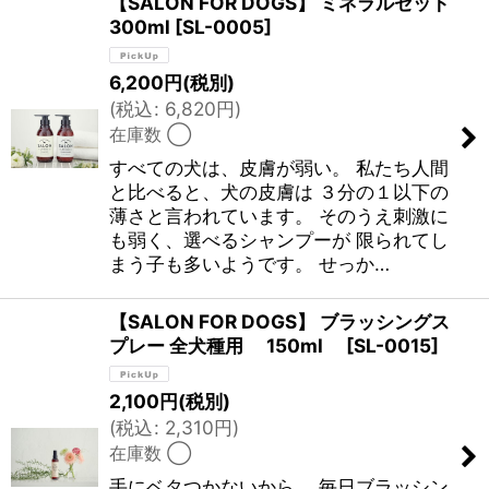
【SALON FOR DOGS】 ミネラルセット
300ml
[
SL-0005
]
6,200
円
(税別)
(
税込
:
6,820
円
)
在庫数 ◯
すべての犬は、皮膚が弱い。 私たち人間
と比べると、犬の皮膚は ３分の１以下の
薄さと言われています。 そのうえ刺激に
も弱く、選べるシャンプーが 限られてし
まう子も多いようです。 せっか…
【SALON FOR DOGS】 ブラッシングス
プレー 全犬種用 150ml
[
SL-0015
]
2,100
円
(税別)
(
税込
:
2,310
円
)
在庫数 ◯
手にベタつかないから、 毎日ブラッシン