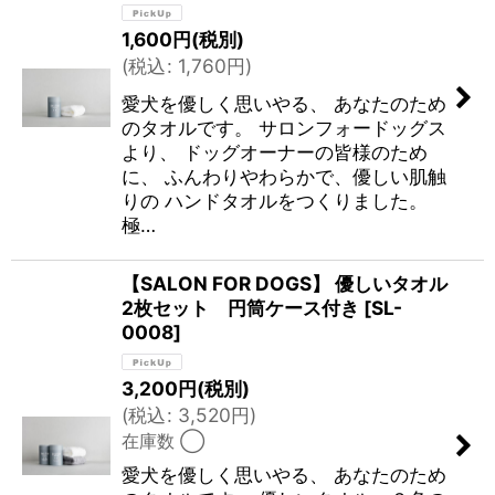
1,600
円
(税別)
絞り込む
(
税込
:
1,760
円
)
愛犬を優しく思いやる、 あなたのため
のタオルです。 サロンフォードッグス
より、 ドッグオーナーの皆様のため
に、 ふんわりやわらかで、優しい肌触
りの ハンドタオルをつくりました。
極…
【SALON FOR DOGS】 優しいタオル
2枚セット 円筒ケース付き
[
SL-
0008
]
3,200
円
(税別)
(
税込
:
3,520
円
)
在庫数 ◯
愛犬を優しく思いやる、 あなたのため