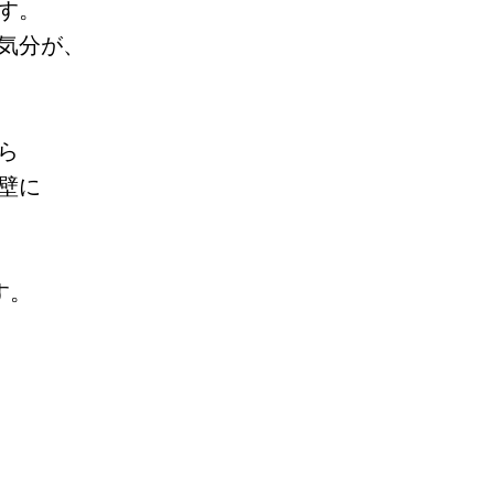
す。
気分が、
ら
壁に
す。