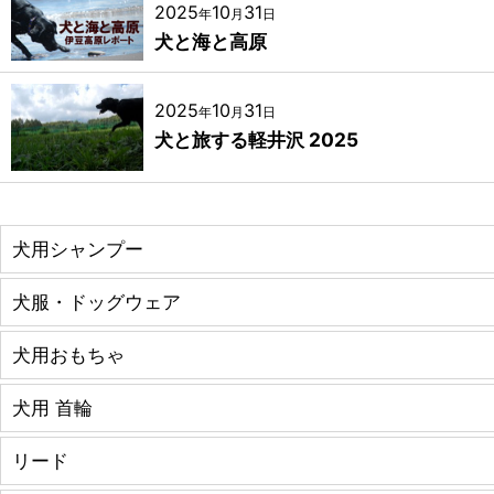
2025
10
31
年
月
日
犬と海と高原
2025
10
31
年
月
日
犬と旅する軽井沢 2025
犬用シャンプー
犬服・ドッグウェア
犬用おもちゃ
犬用 首輪
リード