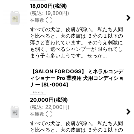
18,000
円
(税別)
(
税込
:
19,800
円
)
在庫数 ◯
すべての犬は、皮膚が弱い。 私たち人間
と比べると、犬の皮膚は ３分の１以下の
薄さと言われています。 そのうえ刺激に
も弱く、選べるシャンプーが 限られてし
まう子も多いようです。 せっか…
【SALON FOR DOGS】 ミネラルコンデ
ィショナー Pro 業務用 犬用コンディショ
ナー
[
SL-0004
]
20,000
円
(税別)
(
税込
:
22,000
円
)
在庫数 ◯
すべての犬は、皮膚が弱い。 私たち人間
と比べると、犬の皮膚は ３分の１以下の