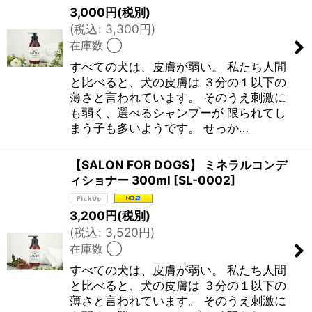
3,000
円
(税別)
(
税込
:
3,300
円
)
在庫数 ◯
すべての犬は、皮膚が弱い。 私たち人間
と比べると、犬の皮膚は ３分の１以下の
薄さと言われています。 そのうえ刺激に
も弱く、選べるシャンプーが 限られてし
まう子も多いようです。 せっか…
【SALON FOR DOGS】 ミネラルコンデ
ィショナー 300ml
[
SL-0002
]
3,200
円
(税別)
(
税込
:
3,520
円
)
在庫数 ◯
すべての犬は、皮膚が弱い。 私たち人間
と比べると、犬の皮膚は ３分の１以下の
薄さと言われています。 そのうえ刺激に