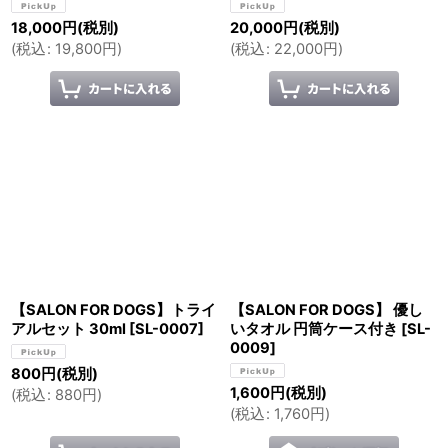
18,000
円
(税別)
20,000
円
(税別)
(
税込
:
19,800
円
)
(
税込
:
22,000
円
)
【SALON FOR DOGS】トライ
【SALON FOR DOGS】 優し
アルセット 30ml
[
SL-0007
]
いタオル 円筒ケース付き
[
SL-
0009
]
800
円
(税別)
1,600
円
(税別)
(
税込
:
880
円
)
(
税込
:
1,760
円
)