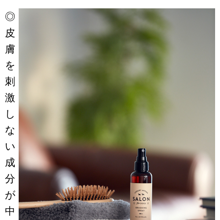
◎
皮
膚
を
刺
激
し
な
い
成
分
が
中