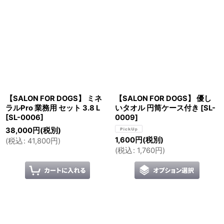
【SALON FOR DOGS】 ミネ
【SALON FOR DOGS】 優し
ラルPro 業務用 セット 3.8 L
いタオル 円筒ケース付き
[
SL-
[
SL-0006
]
0009
]
38,000
円
(税別)
1,600
円
(税別)
(
税込
:
41,800
円
)
(
税込
:
1,760
円
)