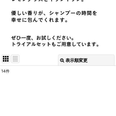
表示順変更
閉じる
14
件
表示数
:
並び順
:
絞り込む