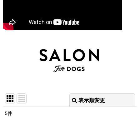
表示順変更
閉じる
5
件
表示数
:
並び順
: