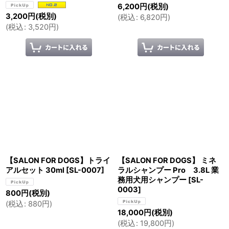
6,200
円
(税別)
3,200
円
(税別)
(
税込
:
6,820
円
)
(
税込
:
3,520
円
)
【SALON FOR DOGS】トライ
【SALON FOR DOGS】 ミネ
アルセット 30ml
[
SL-0007
]
ラルシャンプー Pro 3.8L 業
務用犬用シャンプー
[
SL-
0003
]
800
円
(税別)
(
税込
:
880
円
)
18,000
円
(税別)
(
税込
:
19,800
円
)