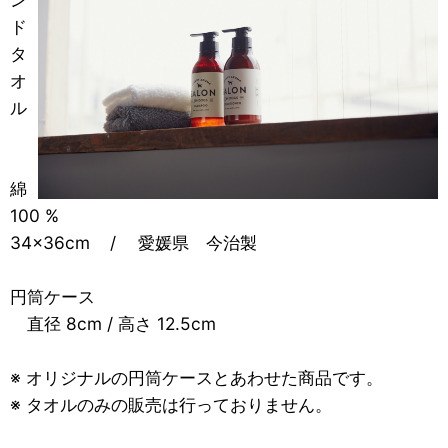
ド
タ
オ
ル
綿
100 %
34×36cm / 愛媛県 今治製
円筒ケース
直径 8cm / 高さ 12.5cm
※ オリジナルの円筒ケースとあわせた商品です。
※ タオルのみの販売は行っておりません。