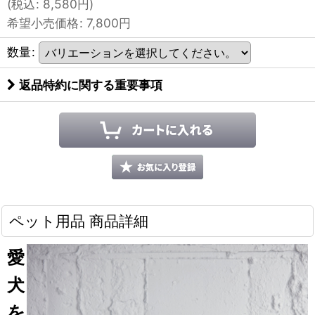
(
税込
:
8,580
円
)
希望小売価格
:
7,800
円
数量
:
返品特約に関する重要事項
ペット用品 商品詳細
愛
犬
を