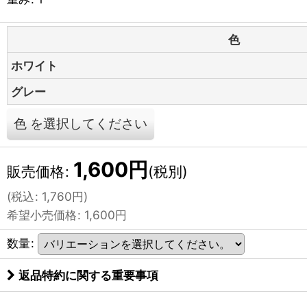
色
ホワイト
グレー
色
を選択してください
1,600
円
販売価格
:
(税別)
(
税込
:
1,760
円
)
希望小売価格
:
1,600
円
数量
:
返品特約に関する重要事項