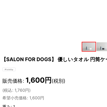
【SALON FOR DOGS】 優しいタオル 円筒
1,600
円
販売価格
:
(税別)
(
税込
:
1,760
円
)
希望小売価格
:
1,600
円
重み
:
1