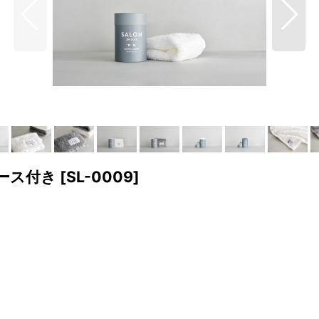
ケース付き
[
SL-0009
]