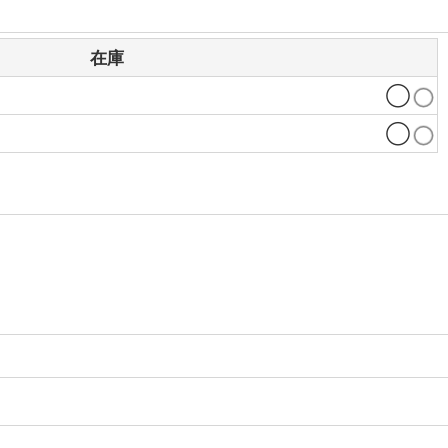
在庫
◯
◯