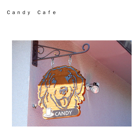
Ｃａｎｄｙ Ｃａｆｅ