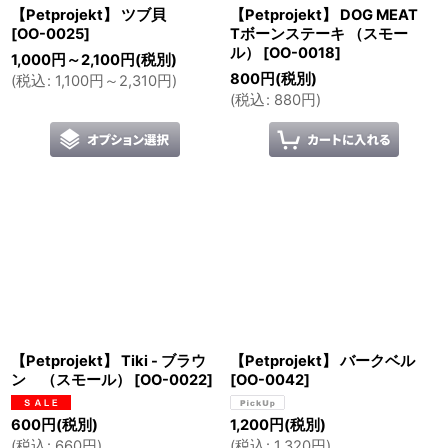
【Petprojekt】 ツブ貝
【Petprojekt】 DOG MEAT
[
OO-0025
]
Tボーンステーキ （スモー
ル）
[
OO-0018
]
1,000
円
～2,100
円
(税別)
800
円
(税別)
(
税込
:
1,100
円
～2,310
円
)
(
税込
:
880
円
)
【Petprojekt】 Tiki - ブラウ
【Petprojekt】 バークベル
ン （スモール）
[
OO-0022
]
[
OO-0042
]
600
円
(税別)
1,200
円
(税別)
(
税込
:
660
円
)
(
税込
:
1,320
円
)