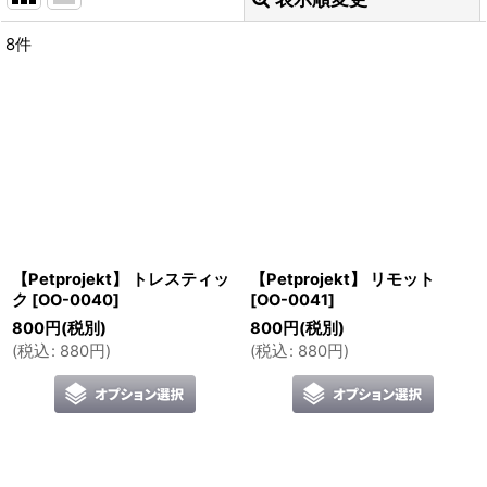
閉じる
8
件
表示数
:
並び順
:
絞り込む
【Petprojekt】 トレスティッ
【Petprojekt】 リモット
ク
[
OO-0040
]
[
OO-0041
]
800
円
(税別)
800
円
(税別)
(
税込
:
880
円
)
(
税込
:
880
円
)