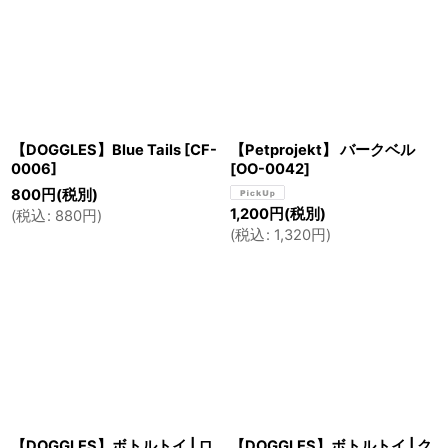
【DOGGLES】Blue Tails
[
CF-
【Petprojekt】 バークベル
0006
]
[
OO-0042
]
800
円
(税別)
1,200
円
(税別)
(
税込
:
880
円
)
(
税込
:
1,320
円
)
【DOGGLES】ボトルトイ | ロ
【DOGGLES】ボトルトイ | ク