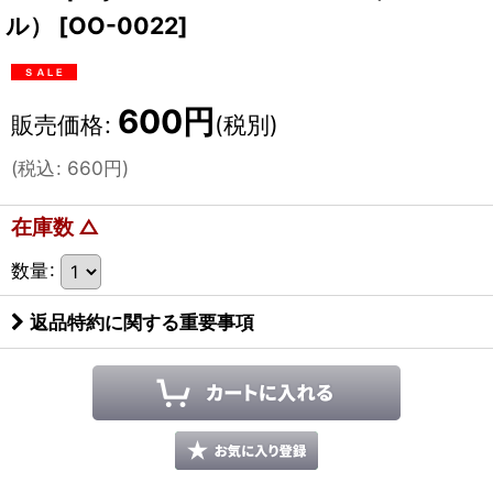
ル）
[
OO-0022
]
600
円
販売価格
:
(税別)
(
税込
:
660
円
)
在庫数 △
数量
:
返品特約に関する重要事項