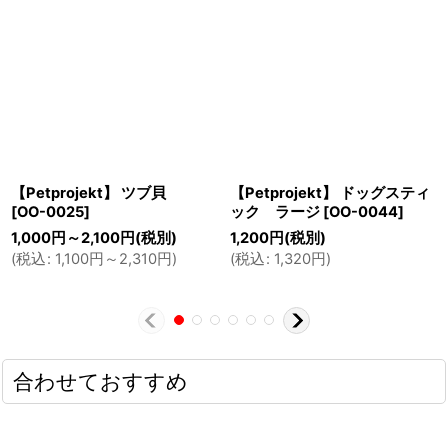
【Petprojekt】 ツブ貝
【Petprojekt】 ドッグスティ
[
OO-0025
]
ック ラージ
[
OO-0044
]
1,000
円
～2,100
円
(税別)
1,200
円
(税別)
(
税込
:
1,100
円
～2,310
円
)
(
税込
:
1,320
円
)
合わせておすすめ