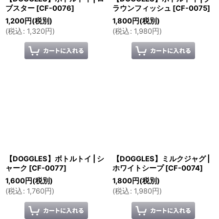
ブスター
[
CF-0076
]
ラウンフィッシュ
[
CF-0075
]
1,200
円
(税別)
1,800
円
(税別)
(
税込
:
1,320
円
)
(
税込
:
1,980
円
)
【DOGGLES】ボトルトイ | シ
【DOGGLES】ミルクジャグ |
ャーク
[
CF-0077
]
ホワイトシープ
[
CF-0074
]
1,600
円
(税別)
1,800
円
(税別)
(
税込
:
1,760
円
)
(
税込
:
1,980
円
)