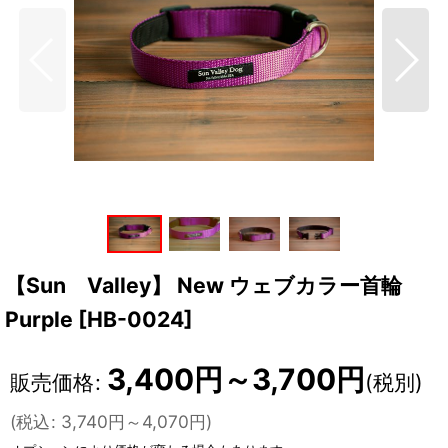
【Sun Valley】 New ウェブカラー首輪
Purple
[
HB-0024
]
3,400
円
～3,700
円
販売価格
:
(税別)
(
税込
:
3,740
円
～4,070
円
)