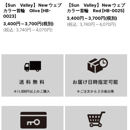
【Sun Valley】 New ウェブ
【Sun Valley】 New ウェブ
カラー首輪 Olive
[
HB-
カラー首輪 Red
[
HB-0025
]
0023
]
3,400
円
～3,700
円
(税別)
3,400
円
～3,700
円
(税別)
(
税込
:
3,740
円
～4,070
円
)
(
税込
:
3,740
円
～4,070
円
)