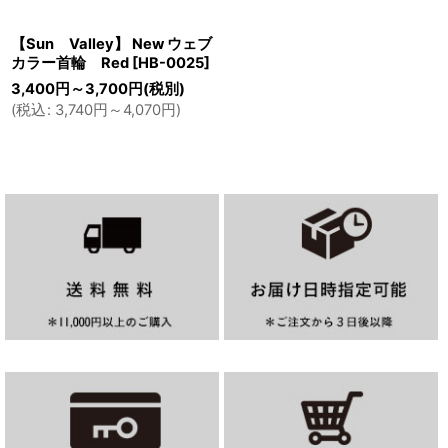
【Sun Valley】 New ウェブ
カラー首輪 Red
[
HB-0025
]
3,400
円
～3,700
円
(税別)
(
税込
:
3,740
円
～4,070
円
)