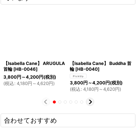
首
【Isabella Cane】 Treills 首輪
【Isabella Cane】 Summer
[
HB-0042
]
Ocean 首輪
[
HB-0047
]
3,800
円
～4,200
円
(税別)
3,800
円
(税別)
(
税込
:
4,180
円
～4,620
円
)
(
税込
:
4,180
円
)
合わせておすすめ