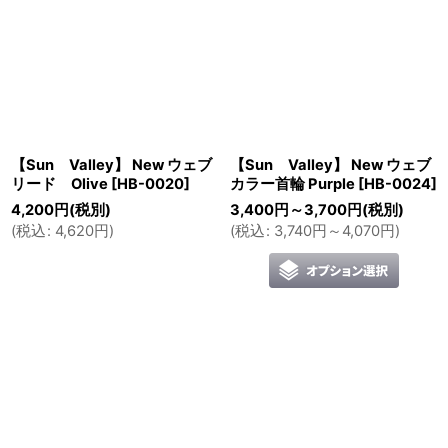
【Sun Valley】 New ウェブ
【Sun Valley】 New ウェブ
リード Olive
[
HB-0020
]
カラー首輪 Purple
[
HB-0024
]
4,200
円
(税別)
3,400
円
～3,700
円
(税別)
(
税込
:
4,620
円
)
(
税込
:
3,740
円
～4,070
円
)