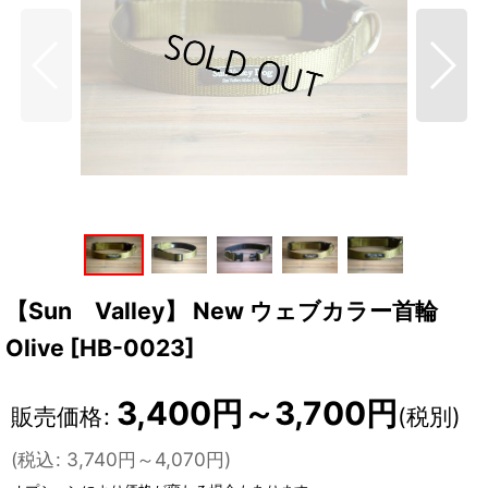
【Sun Valley】 New ウェブカラー首輪
Olive
[
HB-0023
]
3,400
円
～3,700
円
販売価格
:
(税別)
(
税込
:
3,740
円
～4,070
円
)