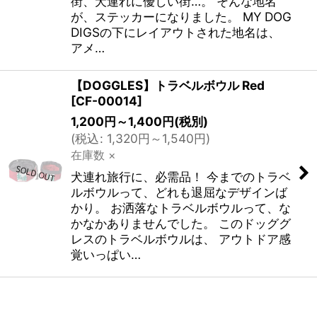
街、犬連れに優しい街…。 そんな地名
が、ステッカーになりました。 MY DOG
DIGSの下にレイアウトされた地名は、
アメ…
【DOGGLES】トラベルボウル Red
[
CF-00014
]
1,200
円
～1,400
円
(税別)
(
税込
:
1,320
円
～1,540
円
)
在庫数 ×
犬連れ旅行に、必需品！ 今までのトラベ
ルボウルって、どれも退屈なデザインば
かり。 お洒落なトラベルボウルって、な
かなかありませんでした。 このドッググ
レスのトラベルボウルは、 アウトドア感
覚いっぱい…