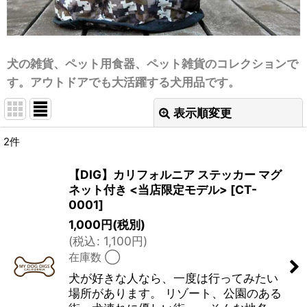
犬の雑貨、ペット用食器、ペット雑貨のコレクションで
す。アウトドアでも大活躍する犬用品です。
表示順変更
閉じる
2
件
表示数
:
【DIG】カリフォルニア ステッカー マグ
ネット付き <当店限定モデル>
[
CT-
並び順
:
0001
]
1,000
円
(税別)
絞り込む
(
税込
:
1,100
円
)
在庫数 ◯
犬が好きな人なら、一度は行ってみたい
場所があります。 リゾート、公園のある