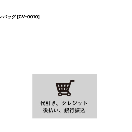
ットンバッグ
[
CV-0010
]