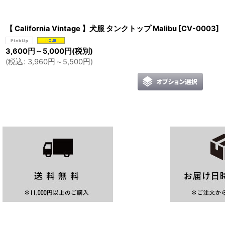
【 California Vintage 】犬服 タンクトップ Malibu
[
CV-0003
]
3,600
円
～5,000
円
(税別)
(
税込
:
3,960
円
～5,500
円
)