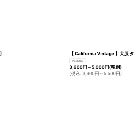
絞り込む
]
【 California Vintage 】犬服
3,600
円
～5,000
円
(税別)
(
税込
:
3,960
円
～5,500
円
)