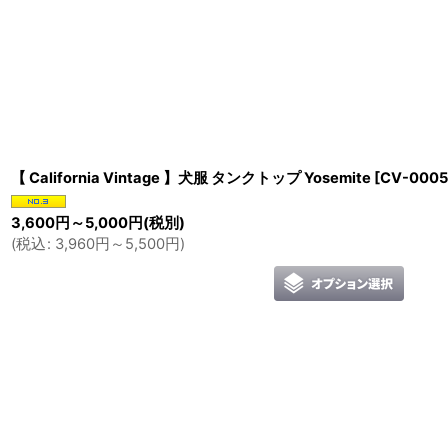
並び順
:
【 California Vintage 】犬服 タンクトップ Yosemite
[
CV-0005
3,600
円
～5,000
円
(税別)
(
税込
:
3,960
円
～5,500
円
)