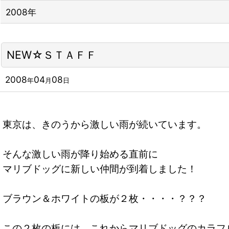
2008年
NEW☆ＳＴＡＦＦ
2008
04
08
年
月
日
東京は、きのうから激しい雨が続いています。
そんな激しい雨が降り始める直前に
マリブドッグに新しい仲間が到着しました！
ブラウン＆ホワイトの板が２枚・・・・？？？
この２枚の板には、これからマリブドッグのカラフ