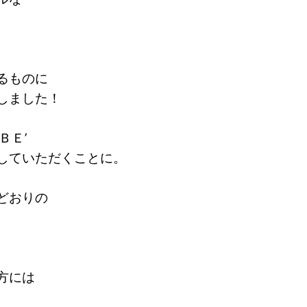
るものに
しました！
ＯＢＥ’
していただくことに。
どおりの
方には