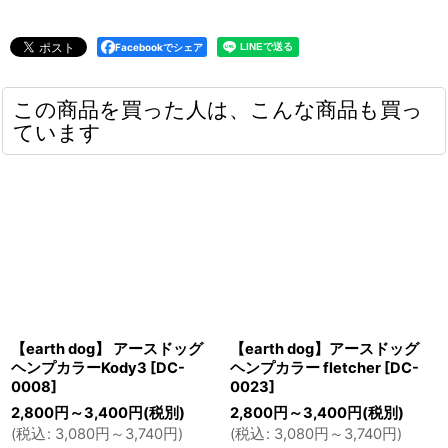
Facebookでシェア
この商品を買った人は、こんな商品も買っ
ています
【earth dog】 アースドッグ
【earth dog】アースドッグ
ヘンプカラーKody3
[
DC-
ヘンプカラー fletcher
[
DC-
0008
]
0023
]
2,800
円
～3,400
円
(税別)
2,800
円
～3,400
円
(税別)
(
税込
:
3,080
円
～3,740
円
)
(
税込
:
3,080
円
～3,740
円
)