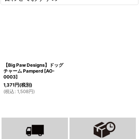
【Big Paw Designs】ドッグ
チャーム Pamperd
[
AO-
0003
]
1,371
円
(税別)
(
税込
:
1,508
円
)