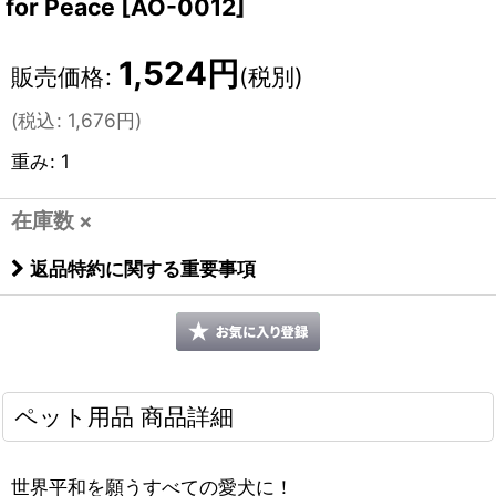
for Peace
[
AO-0012
]
1,524
円
販売価格
:
(税別)
(
税込
:
1,676
円
)
重み
:
1
在庫数 ×
返品特約に関する重要事項
ペット用品 商品詳細
世界平和を願うすべての愛犬に！