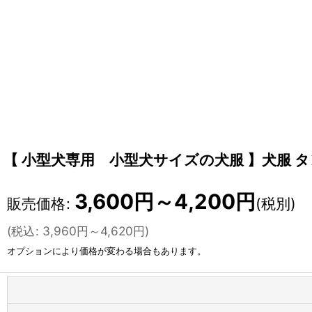
【 小型犬専用 小型犬サイズの犬服 】犬服 タンクト
3,600
円
～4,200
円
販売価格
:
(税別)
(
税込
:
3,960
円
～4,620
円
)
オプションにより価格が変わる場合もあります。