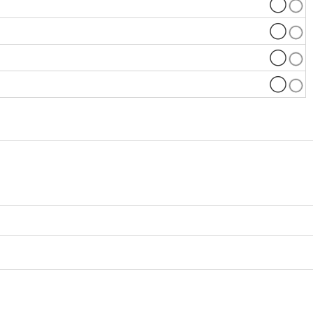
◯
◯
◯
◯