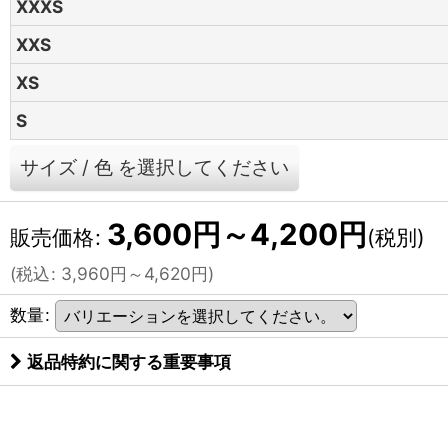
XXXS
XXS
XS
S
サイズ
/
色
を選択してください
3,600
円
～4,200
円
販売価格
:
(税別)
(
税込
:
3,960
円
～4,620
円
)
数量
:
返品特約に関する重要事項