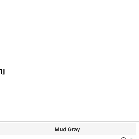
1
]
Mud Gray