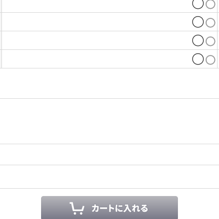
◯
◯
◯
◯