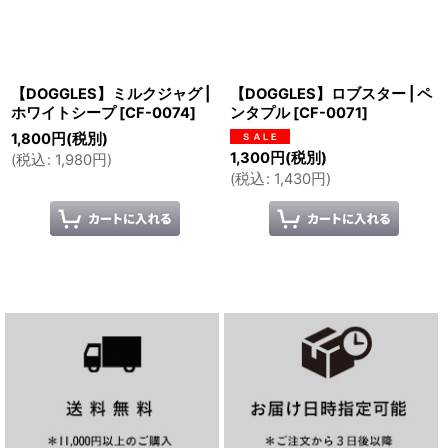
【DOGGLES】ミルクジャグ |
【DOGGLES】ロブスター | ペ
ホワイトシープ
[
CF-0074
]
ンタプル
[
CF-0071
]
1,800
円
(税別)
1,300
円
(税別)
(
税込
:
1,980
円
)
(
税込
:
1,430
円
)