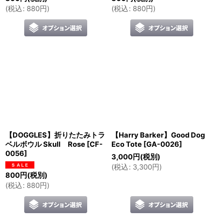
(
税込
:
880
円
)
(
税込
:
880
円
)
【DOGGLES】折りたたみトラ
【Harry Barker】Good Dog
ベルボウル Skull Rose
[
CF-
Eco Tote
[
GA-0026
]
0056
]
3,000
円
(税別)
(
税込
:
3,300
円
)
800
円
(税別)
(
税込
:
880
円
)