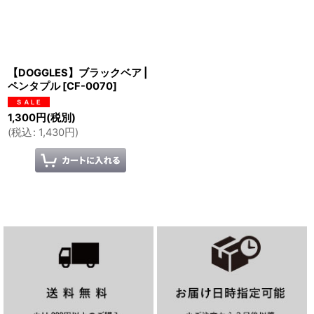
【DOGGLES】ブラックベア |
ペンタプル
[
CF-0070
]
1,300
円
(税別)
(
税込
:
1,430
円
)