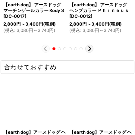
【earth dog】 アースドッグ
【earth dog】 アースドッグ
マーチンゲールカラー Kody３
ヘンプカラー Ｐｈｉｎｅｕｓ
[
DC-0017
]
[
DC-0012
]
2,800
円
～3,400
円
(税別)
2,800
円
～3,400
円
(税別)
(
税込
:
3,080
円
～3,740
円
)
(
税込
:
3,080
円
～3,740
円
)
合わせておすすめ
【earth dog】アースドッグ ヘ
【earth dog】アースドッグ ヘ