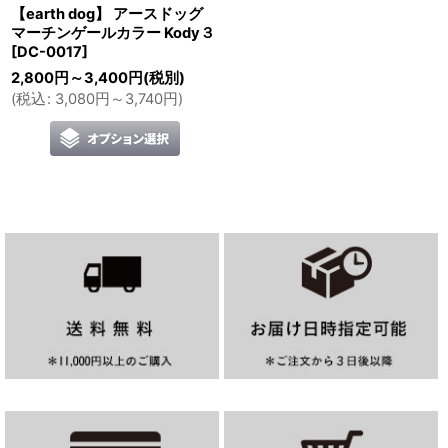
【earth dog】 アースドッグ
マーチンゲールカラー Kody３
[
DC-0017
]
2,800
円
～3,400
円
(税別)
(
税込
:
3,080
円
～3,740
円
)