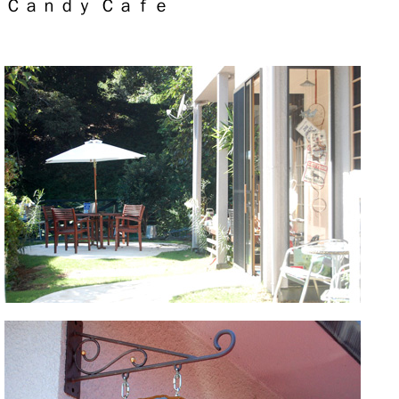
Ｃａｎｄｙ Ｃａｆｅ